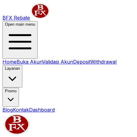
BFX Rebate
Open main menu
Home
Buka Akun
Validasi Akun
Deposit
Withdrawal
Layanan
Promo
Blog
Kontak
Dashboard