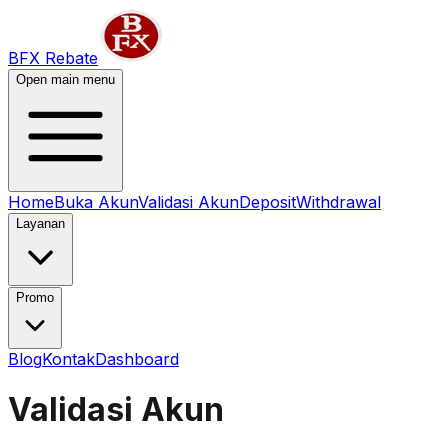
BFX Rebate
Open main menu
Home
Buka Akun
Validasi Akun
Deposit
Withdrawal
Layanan
Promo
Blog
Kontak
Dashboard
Validasi Akun