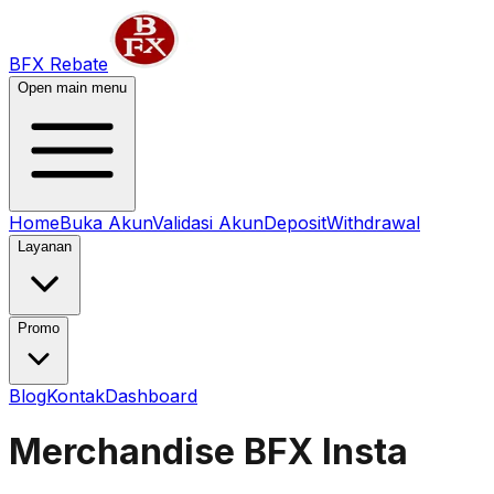
BFX Rebate
Open main menu
Home
Buka Akun
Validasi Akun
Deposit
Withdrawal
Layanan
Promo
Blog
Kontak
Dashboard
Merchandise BFX Insta