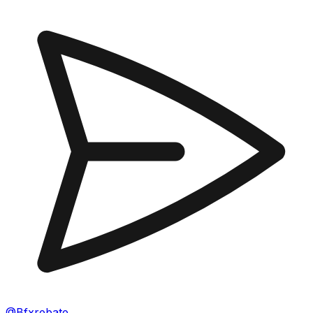
@Bfxrebate