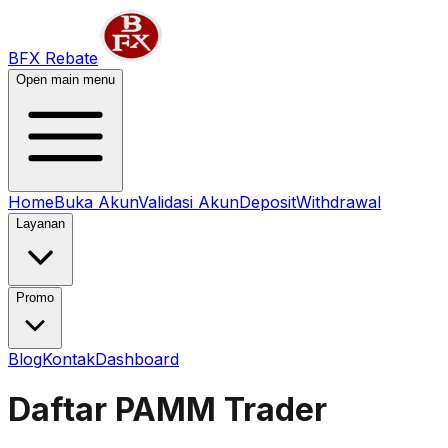
BFX Rebate
Open main menu
Home
Buka Akun
Validasi Akun
Deposit
Withdrawal
Layanan
Promo
Blog
Kontak
Dashboard
Daftar PAMM Trader