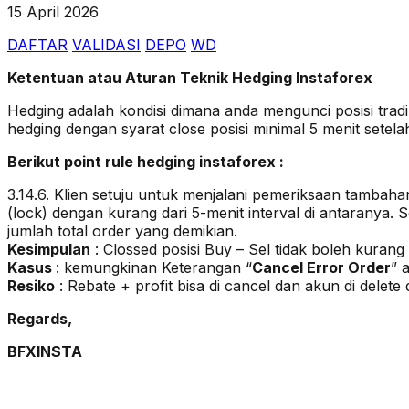
15 April 2026
DAFTAR
VALIDASI
DEPO
WD
Ketentuan atau Aturan Teknik Hedging Instaforex
Hedging adalah kondisi dimana anda mengunci posisi trad
hedging dengan syarat close posisi minimal 5 menit setel
Berikut point rule hedging instaforex :
3.14.6. Klien setuju untuk menjalani pemeriksaan tamba
(lock) dengan kurang dari 5-menit interval di antaranya.
jumlah total order yang demikian.
Kesimpulan
: Clossed posisi Buy – Sel tidak boleh kurang 
Kasus
: kemungkinan Keterangan “
Cancel Error Order
” 
Resiko
: Rebate + profit bisa di cancel dan akun di delete dar
Regards,
BFXINSTA