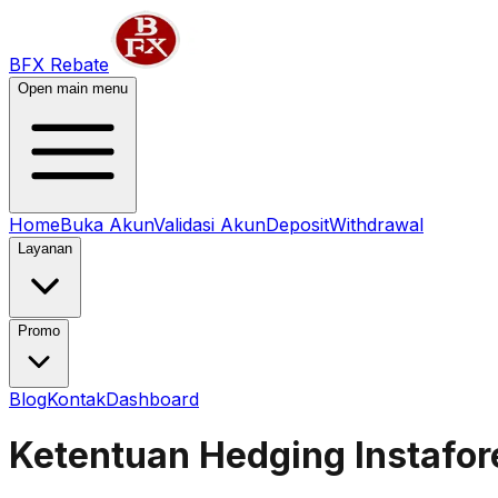
BFX Rebate
Open main menu
Home
Buka Akun
Validasi Akun
Deposit
Withdrawal
Layanan
Promo
Blog
Kontak
Dashboard
Ketentuan Hedging Instafor