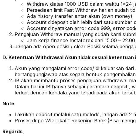
Withdraw diatas 1000 USD dalam waktu 1×24 jam
Persediaan limit Fast Withdraw harian sudah tid
Ada history transfer antar akun (own money)
Account dideposit oleh lebih dari satu sumber 
Account dinyatakan error code 999, error code
Pengajuan Withdraw manual yang sudah kami submit k
Jam kerja finance Instaforex dari 15.00 – 22.00
Jangan ada open posisi / clear Posisi selama pengaj
D. Ketentuan Withdrawal Akun tidak sesuai ketentuan 
Akun yang mengalami error code/ di keluarkan dari af
bertanggungjawab atas segala bentuk pengembalian d
IB akan membantu proses pengajuan withdrawal manual
Dalam hal ini IB hanya sebagai perantara deposit 
terkait dengan kendala yang terjadi pada akun terseb
Note:
Lakukan deposit melalui satu metode, jangan ada 2
Proses depo WD lokal 1 Rekening Bank (Bisa meng
Regards,