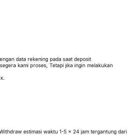
engan data rekening pada saat deposit
segera kami proses, Tetapi jika ingin melakukan
x.
ithdraw estimasi waktu 1-5 x 24 jam tergantung dari