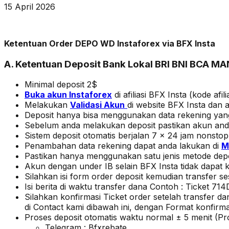
15 April 2026
Ketentuan Order DEPO WD Instaforex via BFX Insta
A. Ketentuan Deposit Bank Lokal BRI BNI BCA MA
Minimal deposit 2$
Buka akun Instaforex
di afiliasi BFX Insta (kode afili
Melakukan
Validasi Akun
di website BFX Insta dan 
Deposit hanya bisa menggunakan data rekening yang
Sebelum anda melakukan deposit pastikan akun anda
Sistem deposit otomatis berjalan 7 x 24 jam nonstop,
Penambahan data rekening dapat anda lakukan di
M
Pastikan hanya menggunakan satu jenis metode depo
Akun dengan under IB selain BFX Insta tidak dapat 
Silahkan isi form order deposit kemudian transfer se
Isi berita di waktu transfer dana Contoh : Ticket 71
Silahkan konfirmasi Ticket order setelah transfer d
di Contact kami dibawah ini, dengan Format konfir
Proses deposit otomatis waktu normal ± 5 menit (Pro
Telegram : Bfxrebate